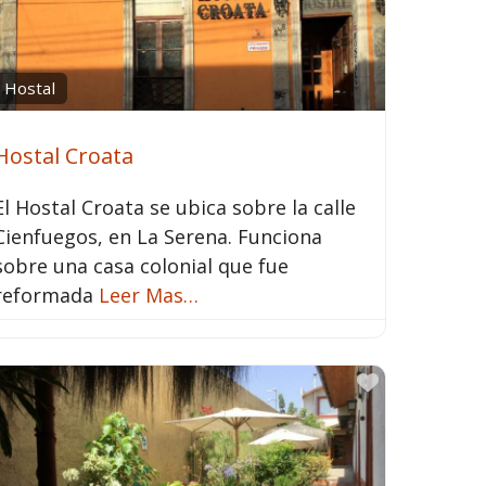
Hostal
Hostal Croata
El Hostal Croata se ubica sobre la calle
Cienfuegos, en La Serena. Funciona
sobre una casa colonial que fue
reformada
Leer Mas…
rito
Favorito