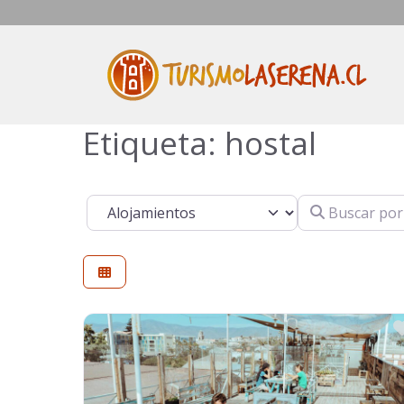
Saltar
al
contenido
Etiqueta: hostal
Seleccionar el formulario de búsqueda
Buscar por