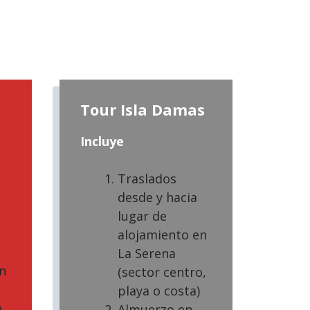
Tour Isla Damas
Incluye
Traslados
desde y hacia
lugar de
alojamiento en
La Serena
n
(sector centro,
playa o costa)
,
Almuerzo en