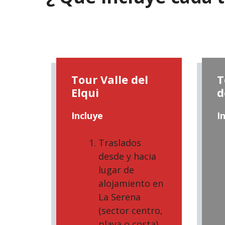
Tour Valle del
T
Elqui
d
Incluye
I
Traslados
desde y hacia
lugar de
alojamiento en
La Serena
(sector centro,
playa o costa)