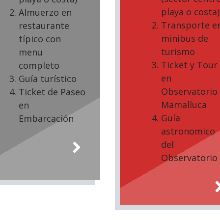
playa o costa)
Almuerzo en
Transporte e
restaurante
minibus de
típico con
turismo
menu
Ticket y Tour
completo
en
Guía turístico
Observatorio
Ticket de Paseo
Mamalluca
en
Guía
Embarcación
astronomico
del
Observatorio