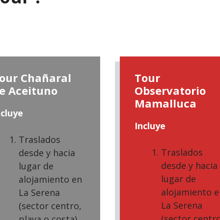
our Chañaral
Tour
e Aceituno
Observatorio
Mamalluca
ncluye
Incluye
Traslados
Traslados
desde y hacia
desde y hacia
lugar de
lugar de
alojamiento en
alojamiento e
La Serena
La Serena
(sector centro,
(sector centro
playa o costa)