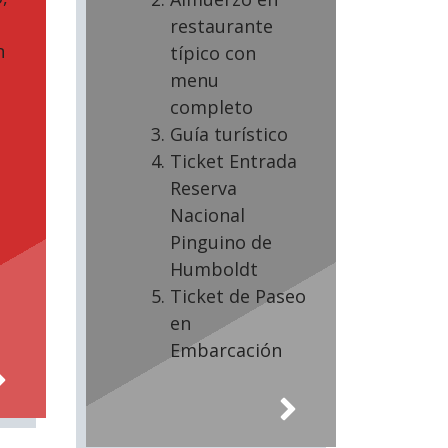
restaurante
n
típico con
menu
completo
Guía turístico
Ticket Entrada
Reserva
Nacional
Pinguino de
Humboldt
Ticket de Paseo
en
Embarcación