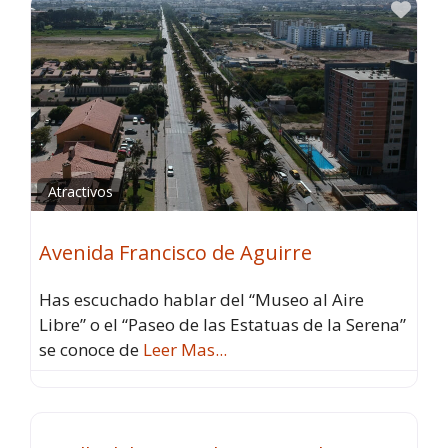
Fav
Atractivos
Avenida Francisco de Aguirre
Has escuchado hablar del “Museo al Aire
Libre” o el “Paseo de las Estatuas de la Serena”
se conoce de
Leer Mas...
Atractivos
Fav