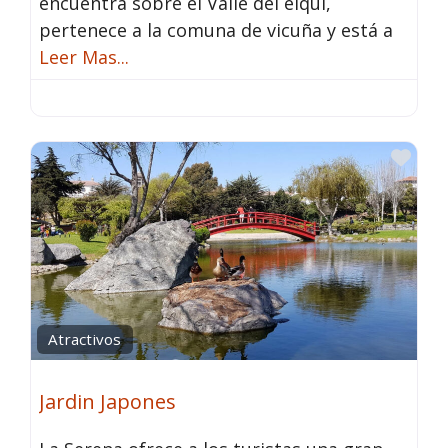
encuentra sobre el Valle del elqui,
pertenece a la comuna de vicuña y está a
Leer Mas...
Fav
Atractivos
Jardin Japones