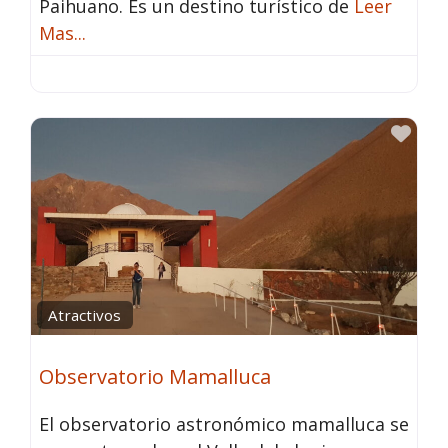
Paihuano. Es un destino turístico de
Leer
Mas...
Fav
Atractivos
Observatorio Mamalluca
El observatorio astronómico mamalluca se