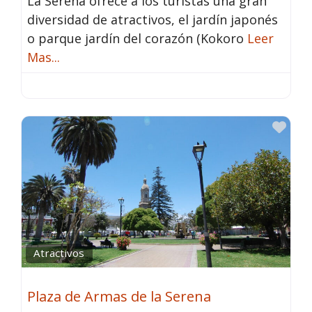
La Serena ofrece a los turistas una gran
diversidad de atractivos, el jardín japonés
o parque jardín del corazón (Kokoro
Leer
Mas...
Fav
Atractivos
Plaza de Armas de la Serena