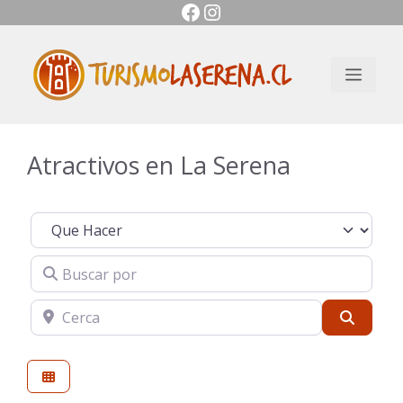
Facebook
Instagram
Saltar
al
contenido
Men
Atractivos en La Serena
Seleccionar el formulario de búsqueda
Buscar por
Cerca
Buscar