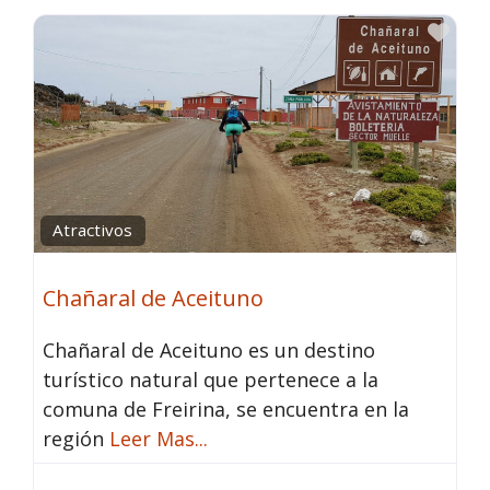
Fav
Atractivos
Chañaral de Aceituno
Chañaral de Aceituno es un destino
turístico natural que pertenece a la
comuna de Freirina, se encuentra en la
región
Leer Mas...