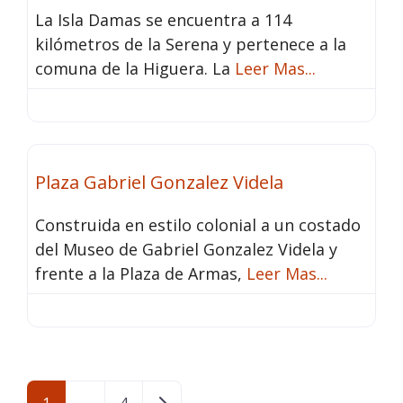
La Isla Damas se encuentra a 114
kilómetros de la Serena y pertenece a la
comuna de la Higuera. La
Leer Mas...
Atractivos
Fav
Plaza Gabriel Gonzalez Videla
Construida en estilo colonial a un costado
del Museo de Gabriel Gonzalez Videla y
frente a la Plaza de Armas,
Leer Mas...
Entradas anteriores
1
…
4