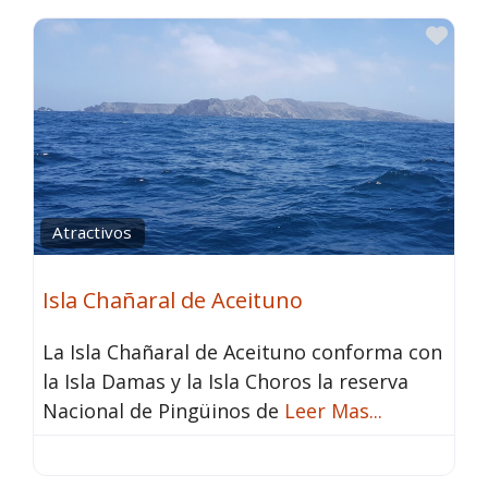
Fav
Atractivos
Isla Chañaral de Aceituno
La Isla Chañaral de Aceituno conforma con
la Isla Damas y la Isla Choros la reserva
Nacional de Pingüinos de
Leer Mas...