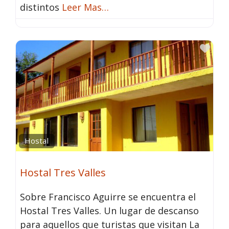
distintos
Leer Mas…
Fav
Hostal
Hostal Tres Valles
Sobre Francisco Aguirre se encuentra el
Hostal Tres Valles. Un lugar de descanso
para aquellos que turistas que visitan La