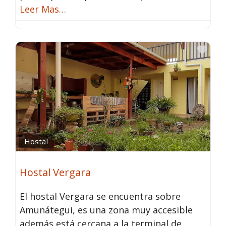
Leer Mas…
Fav
Hostal
Hostal Vergara
El hostal Vergara se encuentra sobre
Amunátegui, es una zona muy accesible
además está cercana a la terminal de