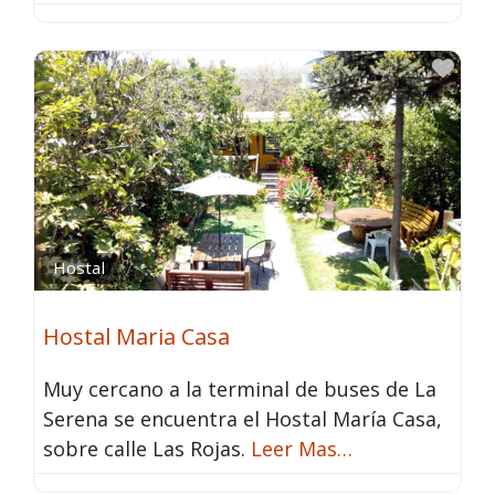
Fav
Hostal
Hostal Maria Casa
Muy cercano a la terminal de buses de La
Serena se encuentra el Hostal María Casa,
sobre calle Las Rojas.
Leer Mas…