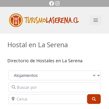
Facebook
Instagram
Saltar
al
contenido
Men
Hostal en La Serena
Directorio de Hostales en La Serena
Seleccionar el formulario de búsqueda
Buscar por
Cerca
Buscar