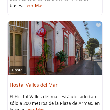
buses.
Leer Mas…
Fav
Hostal
Hostal Valles del Mar
El Hostal Valles del mar está ubicado tan
sólo a 200 metros de la Plaza de Armas, en
la calle
Leer Mas…