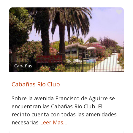
Fav
Cabañas
Cabañas Rio Club
Sobre la avenida Francisco de Aguirre se
encuentran las Cabañas Rio Club. El
recinto cuenta con todas las amenidades
necesarias
Leer Mas…