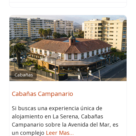
Fav
Cabañas
Cabañas Campanario
Si buscas una experiencia única de
alojamiento en La Serena, Cabañas
Campanario sobre la Avenida del Mar, es
un complejo
Leer Mas…