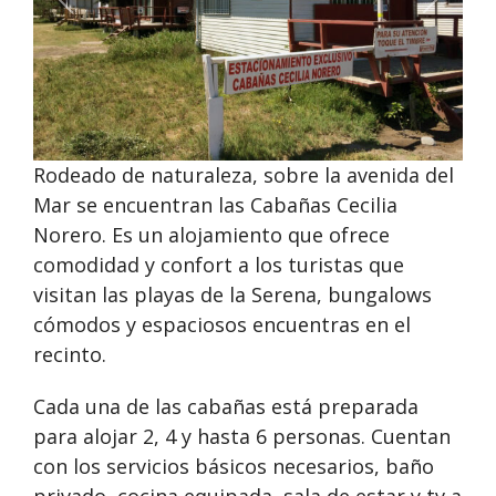
Anterior
Siguie
Rodeado de naturaleza, sobre la avenida del
Mar se encuentran las Cabañas Cecilia
Norero. Es un alojamiento que ofrece
comodidad y confort a los turistas que
visitan las playas de la Serena, bungalows
cómodos y espaciosos encuentras en el
recinto.
Cada una de las cabañas está preparada
para alojar 2, 4 y hasta 6 personas. Cuentan
con los servicios básicos necesarios, baño
privado, cocina equipada, sala de estar y tv a