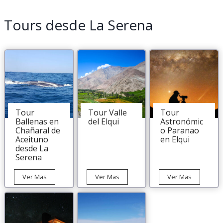
Tours desde La Serena
Tour
Tour Valle
Tour
Ballenas en
del Elqui
Astronómic
Chañaral de
o Paranao
Aceituno
en Elqui
desde La
Serena
Tour
Tour
Tour
Ver Mas
Ver Mas
Ver Mas
Ballenas
Valle
Astronómi
en
del
Paranao
Chañaral
Elqui
en
de
Elqui