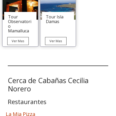
Aceituno
desde
La
Serena
Tour
Tour Isla
Observatori
Damas
o
Mamalluca
Tour
Tour
Ver Mas
Ver Mas
Observatorio
Isla
Mamalluca
Damas
Cerca de Cabañas Cecilia
Norero
Restaurantes
La Mia Pizza