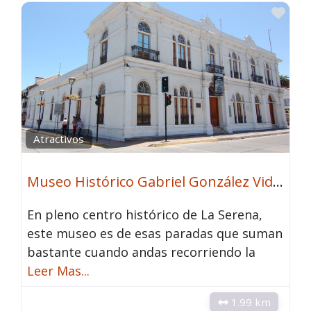
Fav
Atractivos
Museo Histórico Gabriel González Videla
En pleno centro histórico de La Serena,
este museo es de esas paradas que suman
bastante cuando andas recorriendo la
Leer Mas...
1.99 km