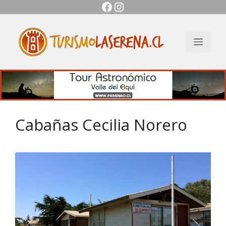
Facebook
Instagram
Saltar
al
contenido
Men
Cabañas Cecilia Norero