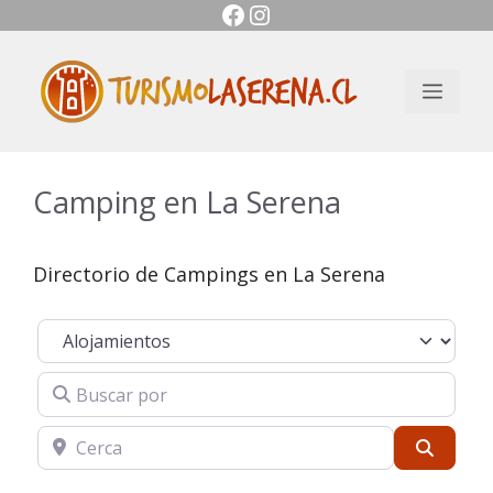
Facebook
Instagram
Saltar
al
contenido
Men
Camping en La Serena
Directorio de Campings en La Serena
Seleccionar el formulario de búsqueda
Buscar por
Cerca
Buscar