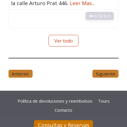
la calle Arturo Prat 446.
Leer Mas...
0.54 km
Ver todo
Anterior
Siguiente
Política de devoluciones y reembolsos
Tours
Contacto
© 2026 Turismo La Serena • Guia de Turismo de La
Consultas y Reservas
Serena, Chile