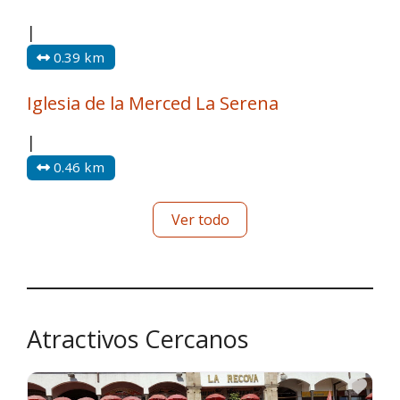
|
0.39 km
Iglesia de la Merced La Serena
|
0.46 km
Ver todo
Atractivos Cercanos
Fav