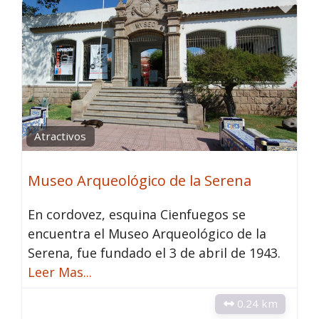
Fav
Atractivos
Museo Arqueológico de la Serena
En cordovez, esquina Cienfuegos se
encuentra el Museo Arqueológico de la
Serena, fue fundado el 3 de abril de 1943.
Leer Mas...
0.24 km