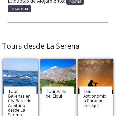
Etiquetas de Alojamiento:
hostal
la serena
Tours desde La Serena
Tour
Tour Valle
Tour
Ballenas en
del Elqui
Astronómic
Chañaral de
o Paranao
Aceituno
en Elqui
desde La
Serena