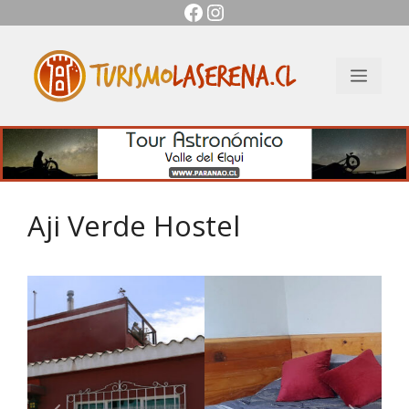
Facebook
Instagram
Saltar
al
contenido
Men
Aji Verde Hostel