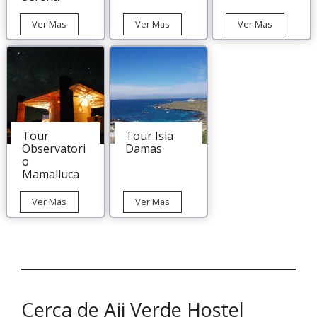
Tour
Tour
Tour
Ver Mas
Ver Mas
Ver Mas
Ballenas
Valle
Astronómi
en
del
Paranao
Chañaral
Elqui
en
de
Elqui
Aceituno
desde
La
Serena
Tour
Tour Isla
Observatori
Damas
o
Mamalluca
Tour
Tour
Ver Mas
Ver Mas
Observatorio
Isla
Mamalluca
Damas
Cerca de Aji Verde Hostel