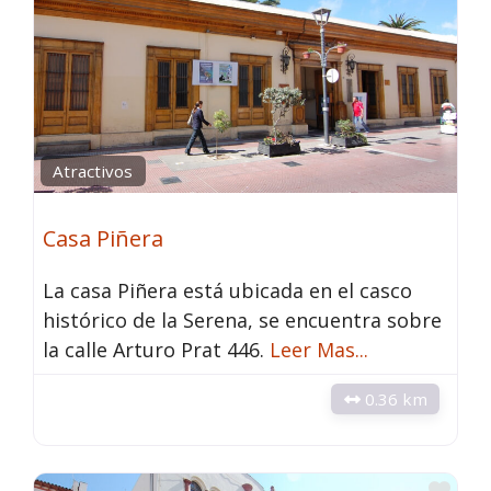
Atractivos
Casa Piñera
La casa Piñera está ubicada en el casco
histórico de la Serena, se encuentra sobre
la calle Arturo Prat 446.
Leer Mas...
0.36 km
Fav