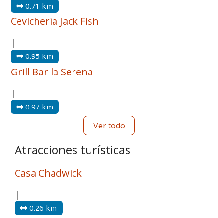
0.71 km
Cevichería Jack Fish
|
0.95 km
Grill Bar la Serena
|
0.97 km
Ver todo
Atracciones turísticas
Casa Chadwick
|
0.26 km