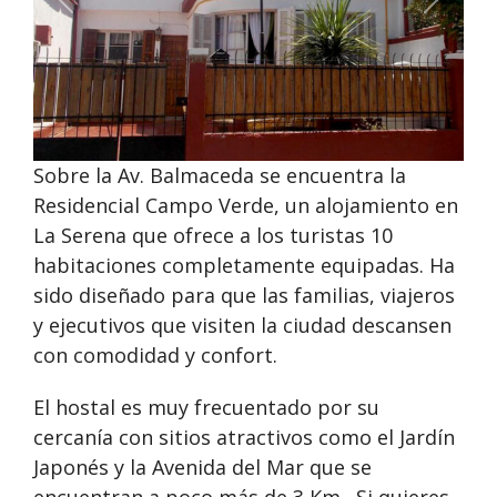
Anterior
Siguie
Sobre la Av. Balmaceda se encuentra la
Residencial Campo Verde, un alojamiento en
La Serena que ofrece a los turistas 10
habitaciones completamente equipadas. Ha
sido diseñado para que las familias, viajeros
y ejecutivos que visiten la ciudad descansen
con comodidad y confort.
El hostal es muy frecuentado por su
cercanía con sitios atractivos como el Jardín
Japonés y la Avenida del Mar que se
encuentran a poco más de 3 Km . Si quieres