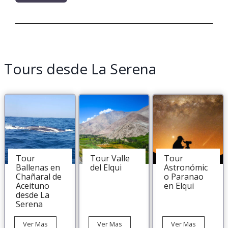
Tours desde La Serena
Tour
Tour Valle
Tour
Ballenas en
del Elqui
Astronómic
Chañaral de
o Paranao
Aceituno
en Elqui
desde La
Serena
Tour
Tour
Tour
Ver Mas
Ver Mas
Ver Mas