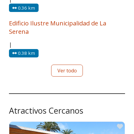
0.36 km
Edificio Ilustre Municipalidad de La
Serena
|
0.38 km
Ver todo
Atractivos Cercanos
Fav