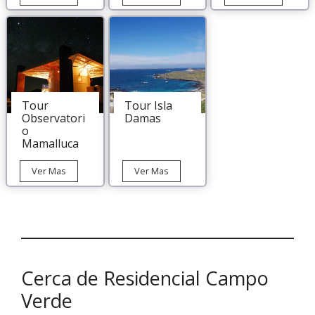
Ballenas
Valle
Astronómi
en
del
Paranao
Chañaral
Elqui
en
de
Elqui
Aceituno
desde
La
Serena
Tour
Tour Isla
Observatori
Damas
o
Mamalluca
Tour
Tour
Ver Mas
Ver Mas
Observatorio
Isla
Mamalluca
Damas
Cerca de Residencial Campo
Verde