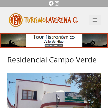
Facebook
Instagram
Saltar
al
contenido
Men
Residencial Campo Verde