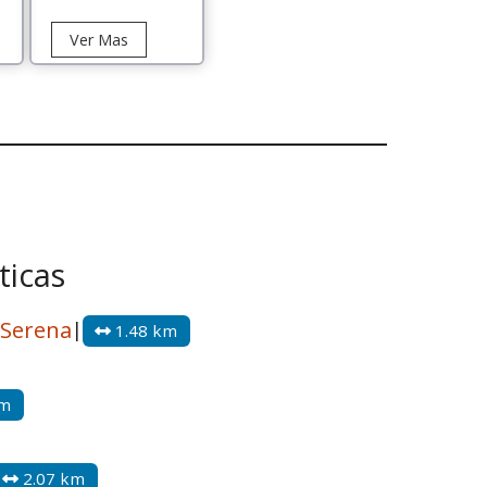
Tour
Ver Mas
atorio
Isla
uca
Damas
ticas
 Serena
|
1.48 km
km
2.07 km