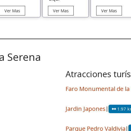
Tour
Tour
Tour
Ver Mas
Ver Mas
Ver Mas
Valle
Astronómico
Observ
del
Paranao
Mamall
Elqui
en
Elqui
La Serena
Atracciones turís
Faro Monumental de la
Jardin Japones
|
1.97 
Parque Pedro Valdivia
|