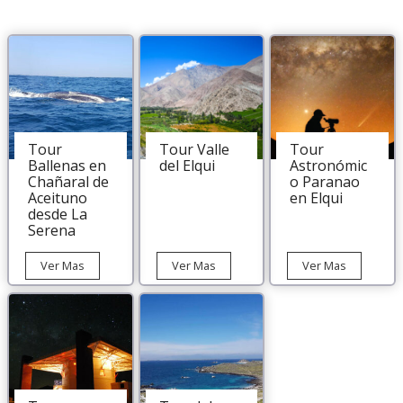
Tour
Tour Valle
Tour
Ballenas en
del Elqui
Astronómic
Chañaral de
o Paranao
Aceituno
en Elqui
desde La
Serena
Tour
Tour
Tour
Ver Mas
Ver Mas
Ver Mas
Ballenas
Valle
Astronómi
en
del
Paranao
Chañaral
Elqui
en
de
Elqui
Aceituno
desde
La
Serena