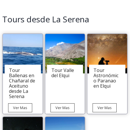
Tours desde La Serena
Tour
Tour Valle
Tour
Ballenas en
del Elqui
Astronómic
Chañaral de
o Paranao
Aceituno
en Elqui
desde La
Serena
Tour
Tour
Tour
Ver Mas
Ver Mas
Ver Mas
Ballenas
Valle
Astronómi
en
del
Paranao
Chañaral
Elqui
en
de
Elqui