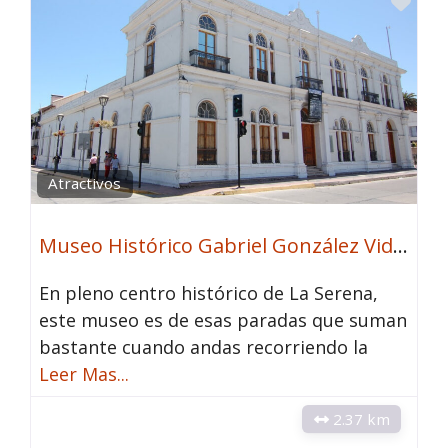
Fav
Atractivos
Museo Histórico Gabriel González Videla
En pleno centro histórico de La Serena,
este museo es de esas paradas que suman
bastante cuando andas recorriendo la
Leer Mas...
2.37 km