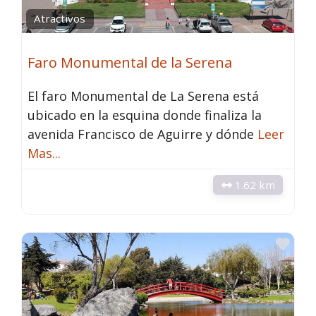
Atractivos
Faro Monumental de la Serena
El faro Monumental de La Serena está
ubicado en la esquina donde finaliza la
avenida Francisco de Aguirre y dónde
Leer
Mas...
1.62 km
Fav