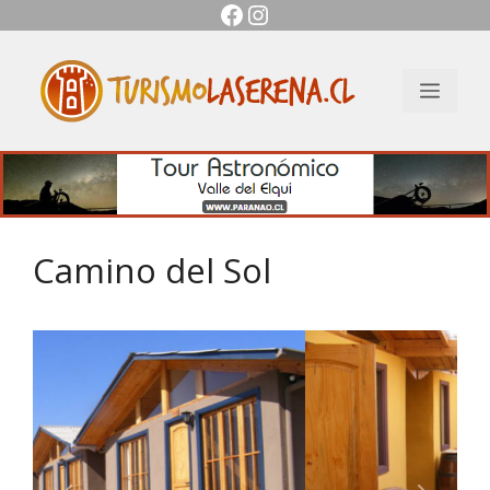
Facebook
Instagram
Saltar
al
contenido
Men
Camino del Sol