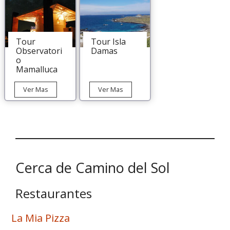
Aceituno
desde
La
Serena
Tour
Tour Isla
Observatori
Damas
o
Mamalluca
Tour
Tour
Ver Mas
Ver Mas
Observatorio
Isla
Mamalluca
Damas
Cerca de Camino del Sol
Restaurantes
La Mia Pizza