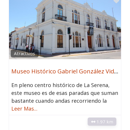
Fav
Atractivos
Museo Histórico Gabriel González Videla
En pleno centro histórico de La Serena,
este museo es de esas paradas que suman
bastante cuando andas recorriendo la
Leer Mas...
1.97 km