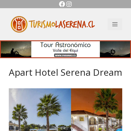
Facebook
Instagram
Saltar
al
contenido
Men
Apart Hotel Serena Dream