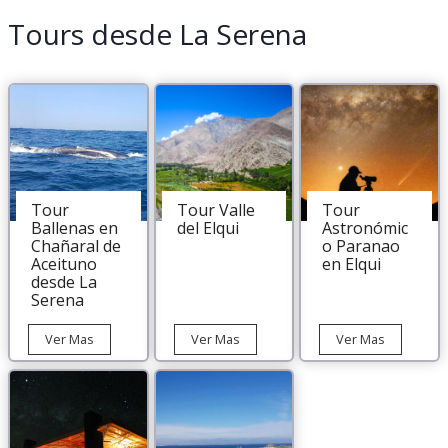
Tours desde La Serena
Tour
Tour Valle
Tour
Ballenas en
del Elqui
Astronómic
Chañaral de
o Paranao
Aceituno
en Elqui
desde La
Serena
Tour
Tour
Tour
Ver Mas
Ver Mas
Ver Mas
Ballenas
Valle
Astronómi
en
del
Paranao
Chañaral
Elqui
en
de
Elqui
Aceituno