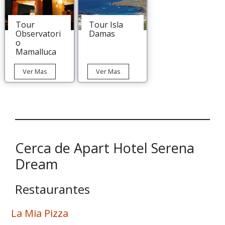
desde
La
Serena
Tour
Tour Isla
Observatori
Damas
o
Mamalluca
Tour
Tour
Ver Mas
Ver Mas
Observatorio
Isla
Mamalluca
Damas
Cerca de Apart Hotel Serena
Dream
Restaurantes
La Mia Pizza