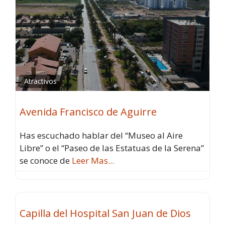
Atractivos
Avenida Francisco de Aguirre
Has escuchado hablar del “Museo al Aire
Libre” o el “Paseo de las Estatuas de la Serena”
se conoce de
Leer Mas...
Atractivos
Fav
Capilla del Hospital San Juan de Dios