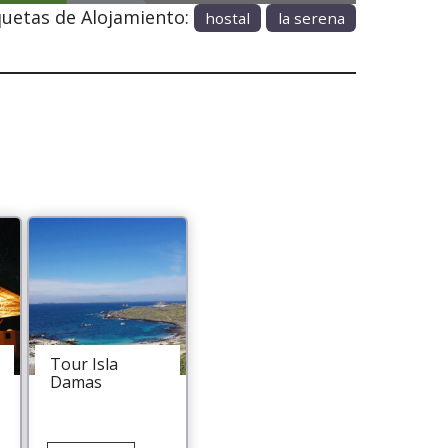
quetas de Alojamiento:
hostal
la serena
Tour Isla
Damas