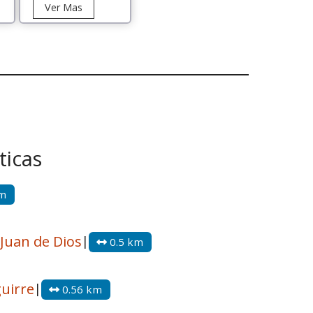
Tour
Ver Mas
atorio
Isla
uca
Damas
ticas
km
 Juan de Dios
|
0.5 km
guirre
|
0.56 km