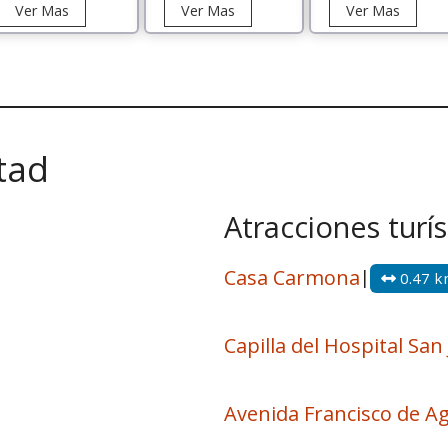
Tour
Tour
Tour
Ver Mas
Ver Mas
Ver Mas
Valle
Astronómico
Observ
del
Paranao
Mamall
Elqui
en
Elqui
tad
Atracciones turís
Casa Carmona
|
0.47 
Capilla del Hospital San
Avenida Francisco de A