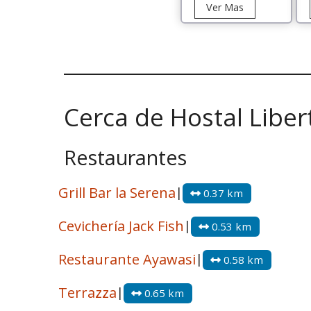
Tour
Ver Mas
Ballenas
en
Chañaral
de
Aceituno
desde
Cerca de Hostal Liber
La
Serena
Restaurantes
Grill Bar la Serena
|
0.37 km
Cevichería Jack Fish
|
0.53 km
Restaurante Ayawasi
|
0.58 km
Terrazza
|
0.65 km