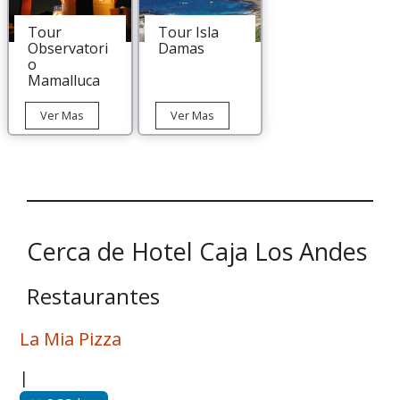
La
Serena
Tour
Tour Isla
Observatori
Damas
o
Mamalluca
Tour
Tour
Ver Mas
Ver Mas
Observatorio
Isla
Mamalluca
Damas
Cerca de Hotel Caja Los Andes
Restaurantes
La Mia Pizza
|