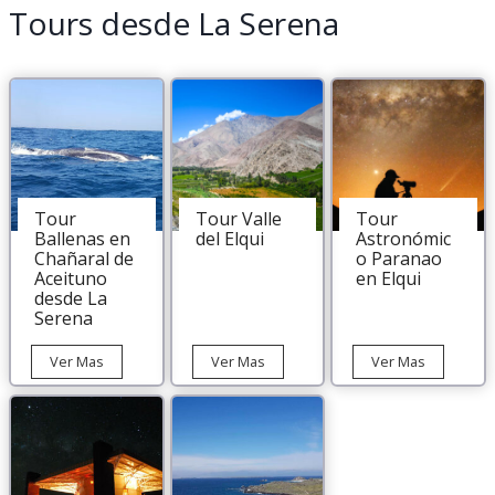
Tours desde La Serena
Tour
Tour Valle
Tour
Ballenas en
del Elqui
Astronómic
Chañaral de
o Paranao
Aceituno
en Elqui
desde La
Serena
Tour
Tour
Tour
Ver Mas
Ver Mas
Ver Mas
Ballenas
Valle
Astronómi
en
del
Paranao
Chañaral
Elqui
en
de
Elqui
Aceituno
desde