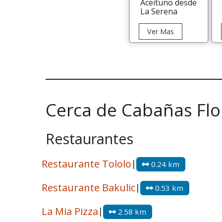
Aceituno desde
La Serena
Tour
Ver Mas
Ballenas
en
Chañaral
de
Aceituno
desde
Cerca de Cabañas Flo
La
Serena
Restaurantes
Restaurante Tololo
|
0.24 km
Restaurante Bakulic
|
0.53 km
La Mia Pizza
|
2.58 km