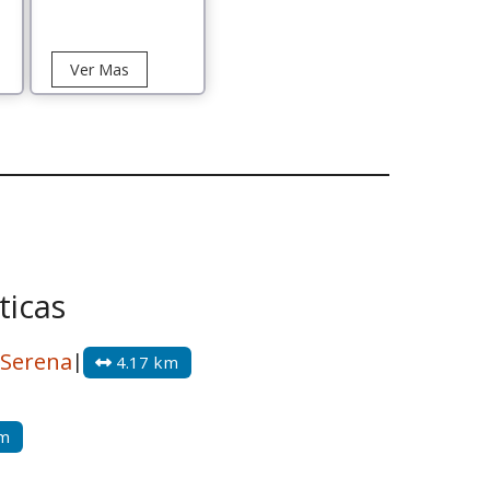
Tour
Ver Mas
atorio
Isla
uca
Damas
ticas
 Serena
|
4.17 km
km