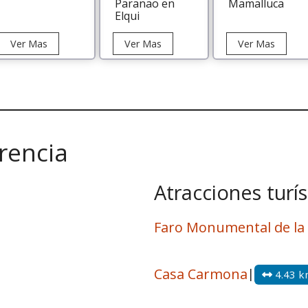
Paranao en
Mamalluca
Elqui
Tour
Tour
Tour
Ver Mas
Ver Mas
Ver Mas
Valle
Astronómico
Observ
del
Paranao
Mamall
Elqui
en
Elqui
rencia
Atracciones turís
Faro Monumental de la
Casa Carmona
|
4.43 